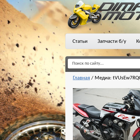
Статьи
Запчасти б/у
К
Главная
/
Медиа: tVUsEw7RQQ