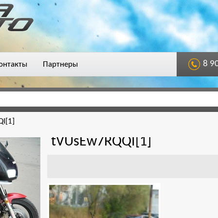
8 9
онтакты
Партнеры
I[1]
tVUsEw7RQQI[1]