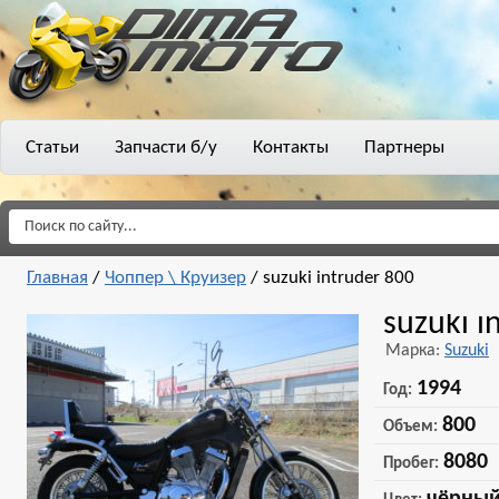
Статьи
Запчасти б/у
Контакты
Партнеры
Главная
/
Чоппер \ Круизер
/
suzuki intruder 800
suzuki i
Марка:
Suzuki
1994
Год:
800
Объем:
8080
Пробег: