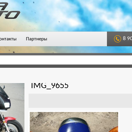
8 9
онтакты
Партнеры
IMG_9655