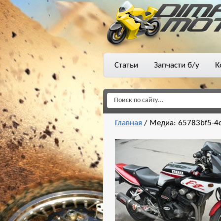
Статьи
Запчасти б/у
К
Главная
/
Медиа: 65783bf5-4c