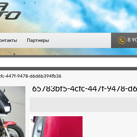
8 9
онтакты
Партнеры
fc-447f-9478-d6d6b394fb36
65783bf5-4cfc-447f-9478-d