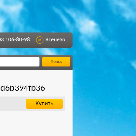
03 106-80-98
Ясенево
Поиск
6d6b394fb36
Купить