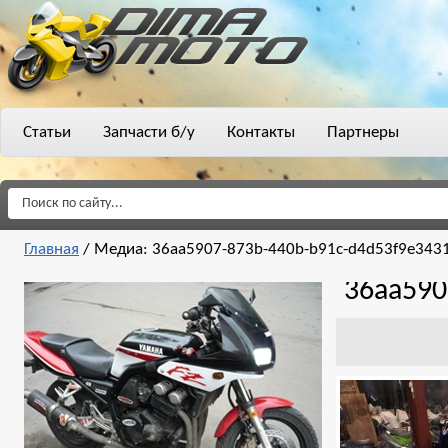
Статьи
Запчасти б/у
Контакты
Партнеры
Главная
/
Медиа: 36aa5907-873b-440b-b91c-d4d53f9e343
36aa590