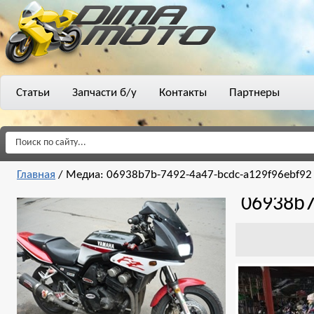
Статьи
Запчасти б/у
Контакты
Партнеры
Главная
/
Медиа: 06938b7b-7492-4a47-bcdc-a129f96ebf92
06938b7